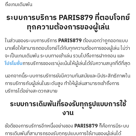
ถึงเกมเดิมพัน
ระบบการบริการ PARIS879 ที่ตอบโจทย์
ทุกความต้องการของผู้เล่น
ในส่วนของระบบการบริการ
PARIS879
ต้องบอกว่าถูกออกแบบ
มาเพื่อให้สามารถตอบโจทย์ได้กับทุกความต้องการของผู้เล่น ไม่ว่า
จะเป็นเกมเดิมพัน ระบบทางเข้าเล่น รวมไปถึงการฝากถอน และ
โปรโมชั่น
การบริการของเรามุ่งเน้นให้ผู้เล่นได้รับความสนุกที่ดีที่สุด
นอกจากนี้ระบบการบริการยังมีความทันสมัยและมีประสิทธิภาพใน
การบริการกับผู้เล่นในระดับสูง ทำให้ผู้เล่นสามารถเข้าถึงการ
บริการได้อย่างสะดวกสบาย
ระบบการเดิมพันที่รองรับทุกรูปแบบการใช้
งาน
ข้อดีของการบริการอีกหนึ่งอย่างของ
PARIS879
ก็คือการมีระบบ
การเดิมพันที่สามารถรองรับทุกรูปแบบการใช้งานของผู้เล่นได้