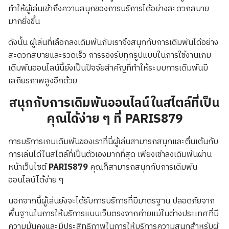
ทำให้ผู้เล่นเข้าถึงความสนุกของการบริการได้อย่างสะดวกสบาย
มากยิ่งขึ้น
ดังนั้น ผู้เล่นที่เลือกลงเดิมพันกับเราจึงสนุกกับการเดิมพันได้อย่าง
สะดวกสบายและรวดเร็ว การรองรับทุกรูปแบบในการใช้งานเกม
เดิมพันออนไลน์นี้ยังเป็นปัจจัยสำคัญที่ทำให้ระบบการเดิมพันมี
เสถียรภาพสูงอีกด้วย
สนุกกับการเดิมพันออนไลน์ในสไตล์ที่เป็น
คุณได้ง่าย ๆ ที่ PARIS879
การบริการเกมเดิมพันของเราที่นี่ผู้เล่นสามารถสนุกและตื่นเต้นกับ
การเล่นได้ในสไตล์ที่เป็นตัวเองมากที่สุด เพียงเข้าลงเดิมพันผ่าน
หน้าเว็บไซต์
PARIS879
คุณก็สามารถสนุกกับการเดิมพัน
ออนไลน์ได้ง่าย ๆ
นอกจากนี้ผู้เล่นยังจะได้รับการบริการที่มีมาตรฐาน ปลอดภัยจาก
พื้นฐานในการให้บริการแบบเว็บตรงจากค่ายแม่ในต่างประเทศที่มี
ความมั่นคงและมีประสิทธิภาพในการให้บริการความสนุกสำหรับผู้