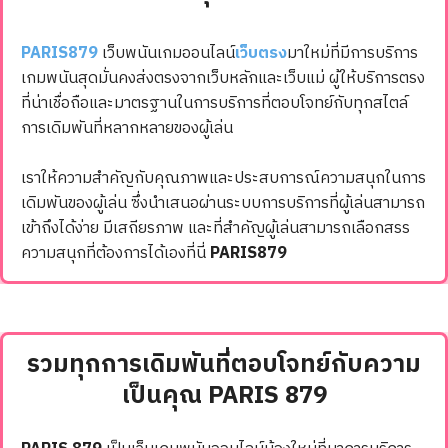
PARIS879
เว็บพนันเกมออนไลน์
เว็บตรง
มาใหม่ที่มีการบริการ
เกมพนันสุดมั่นคงส่งตรงจากเว็บหลักและเว็บแม่ ผู้ให้บริการตรง
ที่น่าเชื่อถือและมาตรฐานในการบริการที่ตอบโจทย์กับทุกสไตล์
การเดิมพันที่หลากหลายของผู้เล่น
เราให้ความสำคัญกับคุณภาพและประสบการณ์ความสนุกในการ
เดิมพันของผู้เล่น ซึ่งนำเสนอผ่านระบบการบริการที่ผู้เล่นสามารถ
เข้าถึงได้ง่าย มีเสถียรภาพ และที่สำคัญผู้เล่นสามารถเลือกสรร
ความสนุกที่ต้องการได้เองที่นี่
PARIS879
รวมทุกการเดิมพันที่ตอบโจทย์กับความ
เป็นคุณ PARIS 879