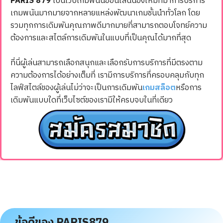
PARIS 879
เป็นเว็บเกมพนันออนไลน์น้องใหม่ที่มาการบริการ
เกมพนันมากมายจากหลายแหล่งพัฒนาเกมชั้นนำทั่วโลก โดย
รวมทุกการเดิมพันคุณภาพดีมากมายที่สามารถตอบโจทย์ความ
ต้องการและสไตล์การเดิมพันในแบบที่เป็นคุณได้มากที่สุด
ที่นี่ผู้เล่นสามารถเลือกสนุกและเลือกรับการบริการที่มีตรงตาม
ความต้องการได้อย่างเต็มที่ เรามีการบริการที่ครอบคลุมกับทุก
ไลฟ์สไตล์ของผู้เล่นไม่ว่าจะเป็นการเดิมพัน
เกมสล็อต
หรือการ
เดิมพันแบบใดที่เว็บไซต์ของเรามีให้ครบจบในที่เดียว
ข้อดีของ
PARIS879